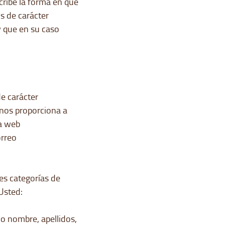
cribe la forma en que
os de carácter
y que en su caso
e carácter
 nos proporciona a
la web
orreo
es categorías de
Usted:
mo nombre, apellidos,