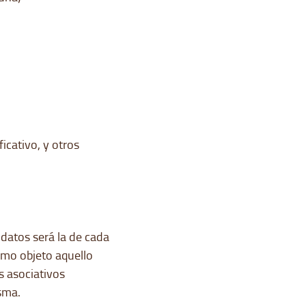
icativo, y otros
 datos será la de cada
omo objeto aquello
s asociativos
sma.