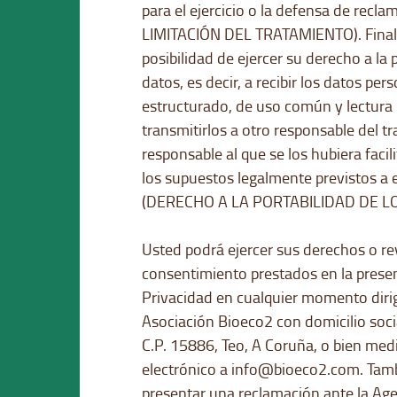
para el ejercicio o la defensa de rec
LIMITACIÓN DEL TRATAMIENTO). Finalm
posibilidad de ejercer su derecho a la 
datos, es decir, a recibir los datos pe
estructurado, de uso común y lectura 
transmitirlos a otro responsable del t
responsable al que se los hubiera facil
los supuestos legalmente previstos a 
(DERECHO A LA PORTABILIDAD DE LO
Usted podrá ejercer sus derechos o re
consentimiento prestados en la presen
Privacidad en cualquier momento diri
Asociación Bioeco2 con domicilio soci
C.P. 15886, Teo, A Coruña, o bien med
electrónico a
info@bioeco2.com
. Tam
presentar una reclamación ante la Ag