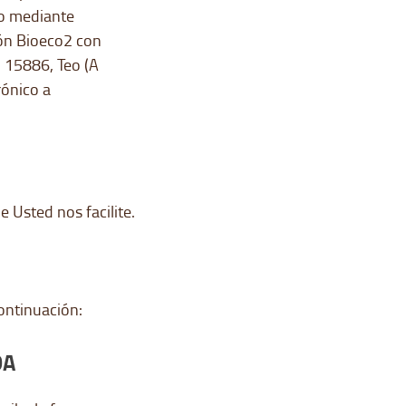
o mediante
ón Bioeco2 con
. 15886, Teo (A
rónico a
 Usted nos facilite.
ontinuación:
DA