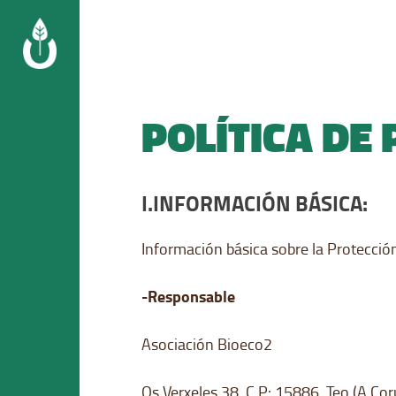
Skip
to
content
POLÍTICA DE
I.INFORMACIÓN BÁSICA:
Información básica sobre la Protecció
-Responsable
Asociación Bioeco2
Os Verxeles 38, C.P: 15886, Teo (A Co