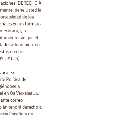
lamaciones (DERECHO A
ente, tiene Usted la
portabilidad de los
rsonales en un formato
mecánica, y a
ratamiento sin que el
itado se lo impida, en
estos efectos
S DATOS).
vocar su
te Política de
giéndose a
al en Os Verxeles 38,
iante correo
bién tendrá derecho a
encia Española de