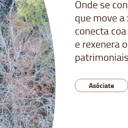
Onde se con
que move a x
conecta coa
e rexenera o
patrimoniai
Asóciate