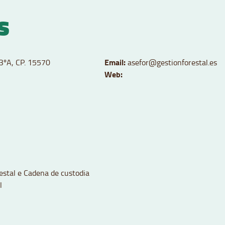
S
Email:
 3ºA, CP. 15570
asefor@gestionforestal.es
Web:
restal e Cadena de custodia
l