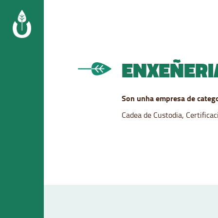
Skip
to
content
ENXEÑERIA
Son unha empresa de catego
Cadea de Custodia, Certificac