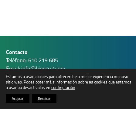
Contacto
Teléfono:
610 219 685
Email:
info@bioeco2.com
Dirección: Os Verxeles 38, CP. 15886, Teo (A Coruña)
Estamos a usar cookies para ofrecerche a mellor experiencia no noso
sitio web.
Podes obter máis información sobre as cookies que estamos
Instagram
LinkedI
a usar ou desactivalas en
configuración
.
Aceptar
Rexeitar